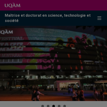
Accéder
Accéder
Accéder
à
au
à
la
menu
la
Maîtrise et doctorat en science, technologie et
recherche
pricipal
zone
société
centrale