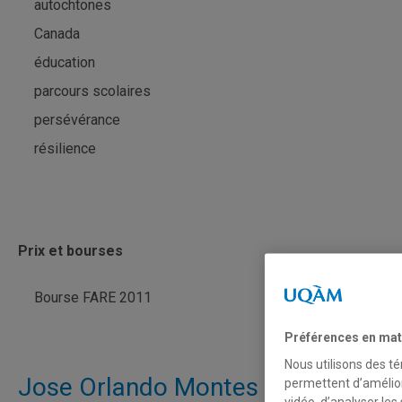
autochtones
Canada
éducation
parcours scolaires
persévérance
résilience
Prix et bourses
Bourse FARE 2011
Préférences en mat
Nous utilisons des té
Jose Orlando Montes de la
permettent d’amélior