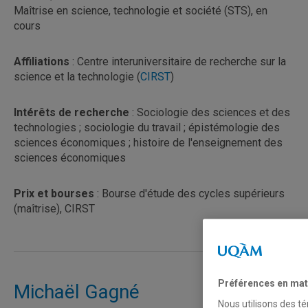
Maîtrise en science, technologie et société (STS), en
cours
Affiliations
: Centre interuniversitaire de recherche sur la
science et la technologie (
CIRST
)
Intérêts de recherche
: Sociologie des sciences et des
technologies ; sociologie du travail ; épistémologie des
sciences économiques ; histoire de l'enseignement des
sciences économiques
Prix et bourses
: Bourse d'étude des cycles supérieurs
(maîtrise), CIRST
Préférences en mat
Michaël Gagné
Nous utilisons des té