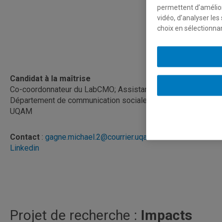
permettent d’amélior
vidéo, d’analyser les
choix en sélectionna
Candidat à la maîtrise
Co-coordonnateur du LabCMO; Assistant de recherche au
Département de communication sociale et publique,
UQAM
Contact
:
gagne.michael.2@courrier.uqam.ca
Linkedin
Projet de recherche :
Impacts