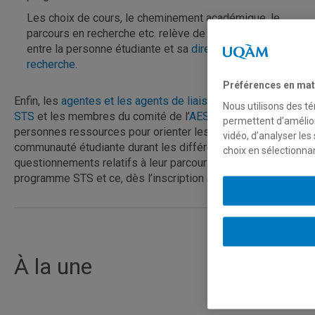
Les choix de cours, le cheminement académique, le
parcours en recherche etc. relève de la collaboration
entre la personne étudiante et sa
direction de
recherche
.
Préférences en mat
Enfin, les
agentes et les agents de liaison de la Maison
Nous utilisons des té
STS
et les membres du comité de l’
AESTS
sont des
permettent d’amélior
personnes ressources pour orienter les membres de la
vidéo, d’analyser les
communauté étudiante durant les différents
choix en sélectionna
questionnements relatifs à leur parcours, au sein du
programme STS et ce, dès l’inscription au programme.
À la une