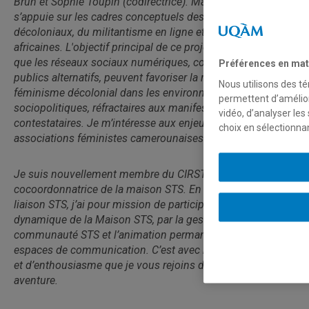
Brun et Sophie Toupin (codirectrice). Ma recherche
s’appuie sur les cadres conceptuels des féminismes
décoloniaux, du militantisme en ligne et des études
africaines. L'objectif principal de ce projet est de montrer
que les réseaux sociaux numériques, comme espaces
Préférences en mat
publics alternatifs, peuvent favoriser la résurgence d’un
Nous utilisons des té
féminisme décolonial dans les environnements
permettent d’amélior
sociopolitiques, réfractaires aux manifestations publiques
vidéo, d’analyser les
contestataires. Je m’intéresse aux enjeux particuliers des
choix en sélectionna
associations féministes camerounaises.
Je suis nouvellement membre du CIRST et
cocoordonnatrice de la maison STS. En tant qu’agente de
liaison STS, j’ai pour mission de participer activement à la
dynamique de la Maison STS, par la gestion de la
communauté STS et l’animation permanente des différents
espaces de communication. C’est avec beaucoup d’intérêt
et d’enthousiasme que je vous rejoins dans cette belle
aventure.